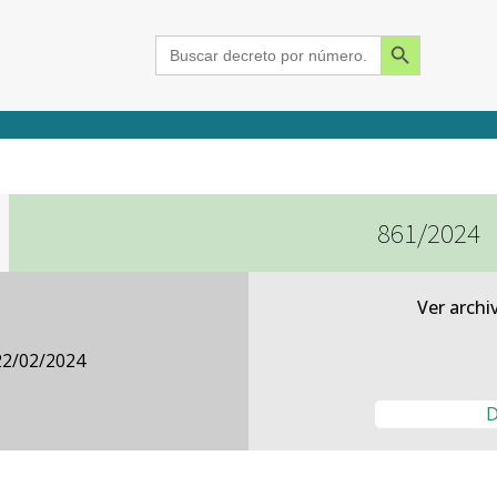
Search Button
Search
for:
861/2024
2015
2016
2017
2018
2019
2020
2021
2022
2023
2024
Ver archi
22/02/2024
D