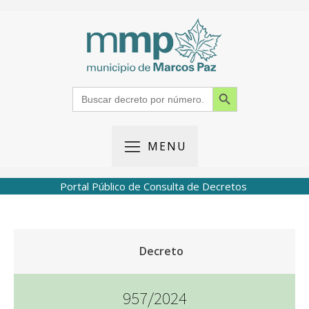
Search Button
Search
for:
MENU
Portal Público de Consulta de Decretos
Decreto
957/2024