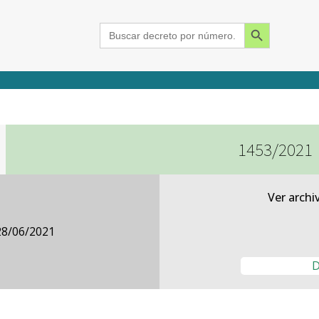
Search Button
Search
for:
1453/2021
2015
2016
2017
2018
2019
2020
2021
2022
2023
2024
Ver archi
28/06/2021
D